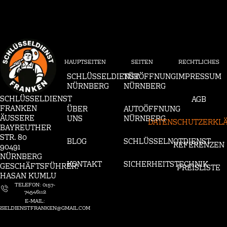
HAUPTSEITEN
SEITEN
RECHTLICHES
SCHLÜSSELDIENST
TÜRÖFFNUNG
IMPRESSUM
NÜRNBERG
NÜRNBERG
SCHLÜSSELDIENST
AGB
FRANKEN
ÜBER
AUTOÖFFNUNG
ÄUSSERE B
UNS
NÜRNBERG
DATENSCHUTZERKL
AYREUTHER S
TR. 80
BLOG
SCHLÜSSELNOTDIENST
REFERENZEN
90491
NÜRNBERG
KONTAKT
SICHERHEITSTECHNIK
GESCHÄFTSFÜHRER:
PREISLISTE
HASAN KUMLU
TELEFON: 0157-
74546112
E-MAIL:
SSELDIENSTFRANKEN@GMAIL.COM