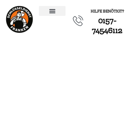
HILFE BENÖTIGT?
0157-
ÜBER UNS
74546112