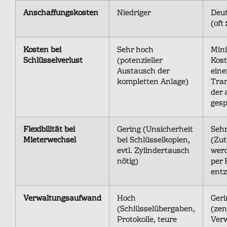
Anschaffungskosten
Niedriger
Deut
(oft
Kosten bei
Sehr hoch
Mini
Schlüsselverlust
(potenzieller
Kost
Austausch der
ein
kompletten Anlage)
Tra
der 
gesp
Flexibilität bei
Gering (Unsicherheit
Sehr
Mieterwechsel
bei Schlüsselkopien,
(Zut
evtl. Zylindertausch
werd
nötig)
per 
entz
Verwaltungsaufwand
Hoch
Geri
(Schlüsselübergaben,
(zen
Protokolle, teure
Ver