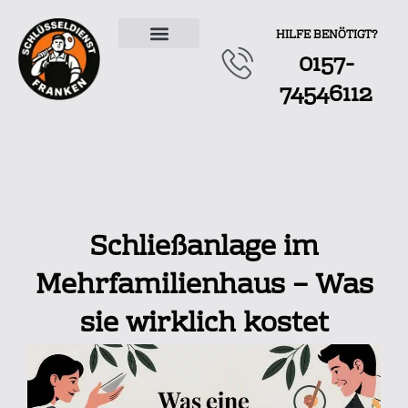
HILFE BENÖTIGT?
0157-
ÜBER UNS
74546112
Schließanlage im
Mehrfamilienhaus – Was
sie wirklich kostet