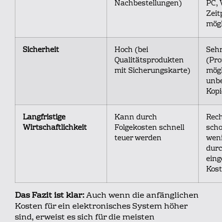
Nachbestellungen)
PC, 
Zeit
mögl
Sicherheit
Hoch (bei
Sehr
Qualitätsprodukten
(Pro
mit Sicherungskarte)
mögl
unb
Kopi
Langfristige
Kann durch
Rech
Wirtschaftlichkeit
Folgekosten schnell
sch
teuer werden
wen
dur
eing
Kos
Das Fazit ist klar:
Auch wenn die anfänglichen
Kosten für ein elektronisches System höher
sind, erweist es sich für die meisten