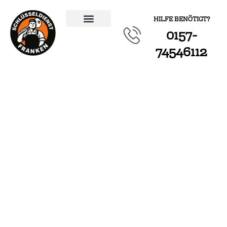
HILFE BENÖTIGT?
0157-
ÜBER UNS
74546112